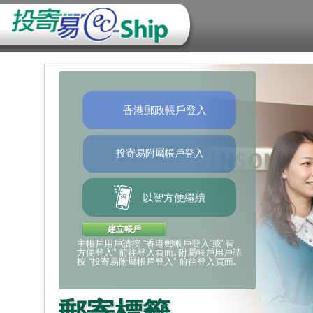
最新推廣
香港郵政
香港郵政
停用「我
香港郵政
暫停寄往
提交電子
提交電子
香港郵政帳戶登入
惠
日調整「
日調整主
政網上服
香港郵政今
暫停接收寄
於二○二四
所有電子
郵費
其投寄易帳
括特快專遞
威對進口及
以英文或當
郵政局/智郵
香港郵政已於
由2025年
網絡攻擊讀
響。
保安及安全
投寄內載
提只需$13
請
「我的政府
按此
了解
香港郵政已於
料。 香港
前進行初步
威，所有電
登入」功能
本地郵件服
阻止未經授
資料供海關
寫，並盡可
由即日起至2
登入及使用
填寫, 並
寄件人應
提服務「易
與郵寄物品
智郵站自提，
● 投寄易
以智方便繼續
寄件人需提
付運或延誤
Eleven
● 我的特快
碼，以在有
為加快清
● 香港郵
關外地海關
往所有目的
詳情請
● 樂滿郵
按此
建立帳戶
人需於投寄
主帳戶用戶請按 “香港郵帳戶登入”或"智
要時跟進有
用戶可改用
方便登入” 前往登入頁面｡附屬帳戶用戶請
要求寄件人
服務，以取
按 “投寄易附屬帳戶登入” 前往登入頁面｡
有任何懷疑
式。
線2921 2
如欲了解更
郵寄標籤
「智