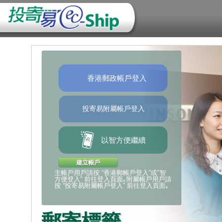
最新推廣
香港郵政
香港郵政
停用「我
香港郵政
暫停寄往
提交電子
提交電子
香港郵政帳戶登入
惠
日調整「
日調整主
政網上服
香港郵政今
暫停接收寄
於二○二四
所有電子
郵費
其投寄易帳
括特快專遞
威對進口及
以英文或當
郵政局/智郵
香港郵政已於
由2025年
網絡攻擊讀
響。
保安及安全
投寄內載
提只需$13
請
「我的政府
按此
了解
香港郵政已於
料。 香港
前進行初步
威，所有電
登入」功能
本地郵件服
阻止未經授
資料供海關
寫，並盡可
由即日起至2
登入及使用
填寫, 並
寄件人應
提服務「易
與郵寄物品
智郵站自提，
● 投寄易
以智方便繼續
寄件人需提
付運或延誤
Eleven
● 我的特快
碼，以在有
為加快清
● 香港郵
關外地海關
往所有目的
詳情請
● 樂滿郵
按此
建立帳戶
人需於投寄
主帳戶用戶請按 “香港郵帳戶登入”或"智
要時跟進有
用戶可改用
方便登入” 前往登入頁面｡附屬帳戶用戶請
要求寄件人
服務，以取
按 “投寄易附屬帳戶登入” 前往登入頁面｡
有任何懷疑
式。
線2921 2
如欲了解更
郵寄標籤
「智